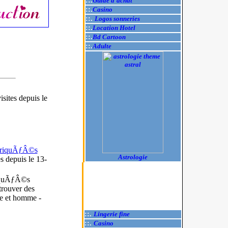
::.
Guide d'achat
::.
Casino
::.
Logos sonneries
::.
Location Hotel
::.
Bd Cartoon
::.
Adulte
isites
depuis le
briquÃƒÂ©s
Astrologie
es
depuis le 13-
iquÃƒÂ©s
trouver des
e et homme -
::.
Lingerie fine
::.
Casino