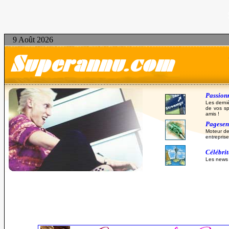
9 Août 2026
Passionn
Les derni
de vos sp
amis !
Pagesent
Moteur de
entreprise
Célébri
Les news d