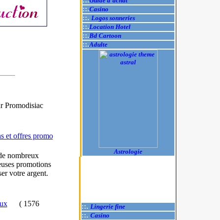
::.
Guide d'achat
::.
Casino
::.
Logos sonneries
::.
Location Hotel
::.
Bd Cartoon
::.
Adulte
ur Promodisiac
s et offres promo
Astrologie
 de nombreux
uses promotions
r votre argent.
ux
(
1576
::.
Lingerie fine
::.
Casino