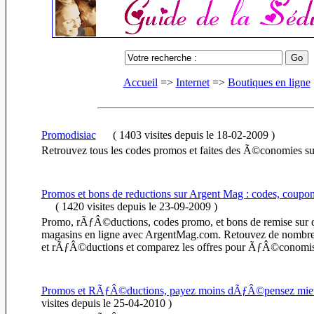
Accueil
=>
Internet
=>
Boutiques en ligne
Promodisiac
(
1403 visites
depuis le 18-02-2009
)
Retrouvez tous les codes promos et faites des Ã©conomies s
Promos et bons de reductions sur Argent Mag : codes, coupon
(
1420 visites
depuis le 23-09-2009
)
Promo, rÃƒÂ©ductions, codes promo, et bons de remise sur
magasins en ligne avec ArgentMag.com. Retouvez de nombre
et rÃƒÂ©ductions et comparez les offres pour ÃƒÂ©conomise
Promos et RÃƒÂ©ductions, payez moins dÃƒÂ©pensez mie
visites
depuis le 25-04-2010
)