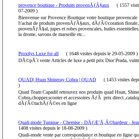
provence boutique - Produits provenÃƒÂ§aux
(
1557 visi
07-2009
)
Bienvenue sur Provence Boutique votre boutique provencale 
l\'achat de produits provenÃƒÂ§aux, dÃƒÂ©coration florale, 
provenÃƒÂ§al, jupes et robes provencales, huiles essentielles
la drome, savons de marseille etc..
Proxilys Luxe for all
(
1648 visites
depuis le 29-05-2009
)
DÃ©pÃ´t vente Articles de luxe a petit prix Dior Prada, vuit
QUAD| Hsun Shineray Cobra | QUAD
(
1453 visites
dep
)
Quad Team Capadif retrouvez nos produits quad Hsun, Shine
Cobra,chopper,scooter et accessoires ÃƒÂ prix direct ,catal
dÃƒÂ©tachÃƒÂ©es en ligne
Quali-mode Tunique - Chemise - DÃƒÆ’Ã‚Â©bardeur - Jean
1408 visites
depuis le 18-08-2009
)
Quali-mode vente par correspondance et boutique en ligne qua