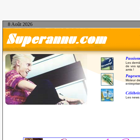
8 Août 2026
Passionn
Les derni
de vos sp
amis !
Pagesent
Moteur de
entreprise
Célébri
Les news d