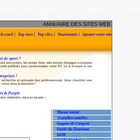
sexe, sex, gratuit, images, charm
ANNUAIRE DES SITES WEB
|
|
|
|
Accueil
Top sites
Top clics
Nouveautés
Ajouter votre site
é de sport ?
ères rencontres, les temps forts, des tonnes d'images exclusives
ortifs préférés pour personnaliser votre PC ou à envoyer à vos
reprises !
 recherche et annuaire des professionnels. Vous cherchez une
, nous vous la trouvons !
tés & People
es célébrités, stars et people !
::.
Theme astral
::.
Caraibes antilles
::.
Gagner de l'argent
::.
Guide du Tourisme
::.
GSM