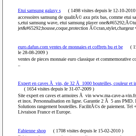
Etui samsung galaxy s
(
1498 visites
depuis le 12-10-2010
accessoires samsung de qualitÃ© axu prix bas, comme etui 
s,etui samsung wave, etui samsung player one&#65292;Ã©t
jet&#65292;housse,coque,protection Ã©cran,stylet,chargeur vo
euro.dafun.com ventes de monnaies et coffrets bu et be
(
15
le 28-08-2009
)
ventes de pieces monnaie euro classique et commemorative co
..
Expert en caves Ã vin, de 32 Ã 1000 bouteilles, couleur et 
(
1654 visites
depuis le 31-07-2009
)
Site expert en caves et armoires Ã vin www.ma-cave-a-vin.f
et inox. Personnalisation en ligne. Garantie 2 Ã 5 ans PMD.
Solutions rangement bouteilles. FacilitÃ©s de paiement. Tel
Livraison France et Europe.
Fabienne shop
(
1708 visites
depuis le 15-02-2010
)