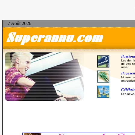
7 Août 2026
Passionn
Les derni
de vos sp
amis !
Pagesent
Moteur de
entreprise
Célébri
Les news d