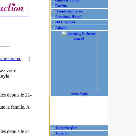
::.
Guide d'achat
::.
Casino
::.
Logos sonneries
::.
Location Hotel
::.
Bd Cartoon
::.
Adulte
homme femme
(
ez votre
style!
Astrologie
ites
depuis le 21-
te la famille. A
::.
Lingerie fine
ites
depuis le 21-
::.
Casino