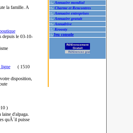
::.
Annuaire mondial
te la famille. A
::.
Charme et Rencontres
::.
Annuaire entreprises
::.
Annuaire gratuit
::.
Annudrive
::.
Kroosty
boutique
::.
Jeu console
es
depuis le 03-10-
Référencement
isme
Gratuit
Référencez gratuitement votre site.
 ligne
(
1510
otre disposition,
oute
010
)
laine d'alpaga.
es quÂ´il puisse