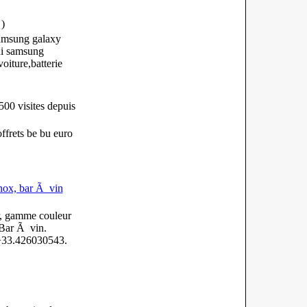
)
samsung galaxy
ui samsung
iture,batterie
00 visites
depuis
ffrets be bu euro
inox, bar Ã vin
r, gamme couleur
 Bar Ã vin.
 +33.426030543.