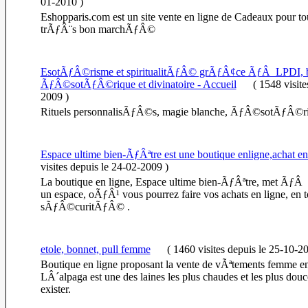
01-2010
)
Eshopparis.com est un site vente en ligne de Cadeaux pour tou
trÃƒÂ¨s bon marchÃƒÂ©
EsotÃƒÂ©risme et spiritualitÃƒÂ© grÃƒÂ¢ce ÃƒÂ LPDI, 
ÃƒÂ©sotÃƒÂ©rique et divinatoire - Accueil
(
1548 visit
2009
)
Rituels personnalisÃƒÂ©s, magie blanche, ÃƒÂ©sotÃƒÂ©r
Espace ultime bien-ÃƒÂªtre est une boutique enligne,achat en
visites
depuis le 24-02-2009
)
La boutique en ligne, Espace ultime bien-ÃƒÂªtre, met ÃƒÂ v
un espace, oÃƒÂ¹ vous pourrez faire vos achats en ligne, en t
sÃƒÂ©curitÃƒÂ© .
etole, bonnet, pull femme
(
1460 visites
depuis le 25-10-2
Boutique en ligne proposant la vente de vÃªtements femme en 
LÂ´alpaga est une des laines les plus chaudes et les plus douc
exister.