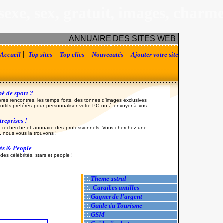
sexe, sex, gratuit, images, charm
ANNUAIRE DES SITES WEB
|
|
|
|
Accueil
Top sites
Top clics
Nouveautés
Ajouter votre site
é de sport ?
ères rencontres, les temps forts, des tonnes d'images exclusives
ortifs préférés pour personnaliser votre PC ou à envoyer à vos
reprises !
 recherche et annuaire des professionnels. Vous cherchez une
, nous vous la trouvons !
tés & People
es célébrités, stars et people !
::.
Theme astral
::.
Caraibes antilles
::.
Gagner de l'argent
::.
Guide du Tourisme
::.
GSM