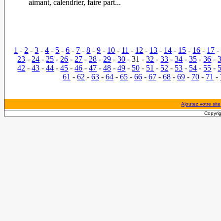
aimant, calendrier, faire part...
1
-
2
-
3
-
4
-
5
-
6
-
7
-
8
-
9
-
10
-
11
-
12
-
13
-
14
-
15
-
16
-
17
23
-
24
-
25
-
26
-
27
-
28
-
29
-
30
- 31 -
32
-
33
-
34
-
35
-
36
-
42
-
43
-
44
-
45
-
46
-
47
-
48
-
49
-
50
-
51
-
52
-
53
-
54
-
55
-
61
-
62
-
63
-
64
-
65
-
66
-
67
-
68
-
69
-
70
-
71
-
Ajoutez votre site
Copyrig