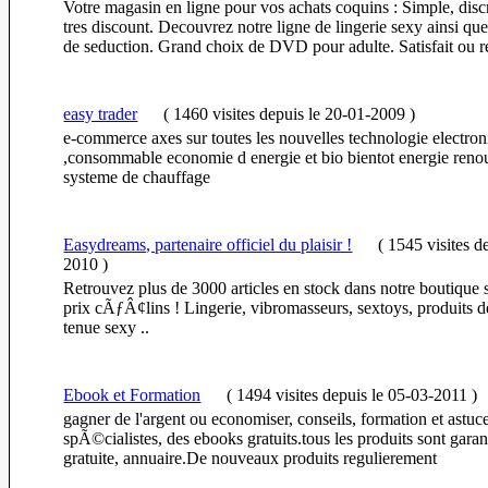
Votre magasin en ligne pour vos achats coquins : Simple, discr
tres discount. Decouvrez notre ligne de lingerie sexy ainsi qu
de seduction. Grand choix de DVD pour adulte. Satisfait ou 
easy trader
(
1460 visites
depuis le 20-01-2009
)
e-commerce axes sur toutes les nouvelles technologie electron
,consommable economie d energie et bio bientot energie renou
systeme de chauffage
Easydreams, partenaire officiel du plaisir !
(
1545 visites
d
2010
)
Retrouvez plus de 3000 articles en stock dans notre boutiq
prix cÃƒÂ¢lins ! Lingerie, vibromasseurs, sextoys, produits d
tenue sexy ..
Ebook et Formation
(
1494 visites
depuis le 05-03-2011
)
gagner de l'argent ou economiser, conseils, formation et astuc
spÃ©cialistes, des ebooks gratuits.tous les produits sont garant
gratuite, annuaire.De nouveaux produits regulierement