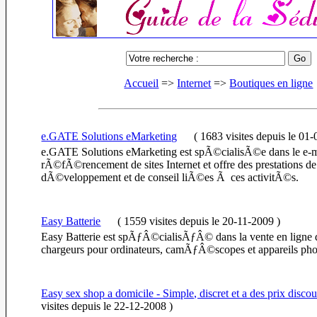
Accueil
=>
Internet
=>
Boutiques en ligne
e.GATE Solutions eMarketing
(
1683 visites
depuis le 01
e.GATE Solutions eMarketing est spÃ©cialisÃ©e dans le e-ma
rÃ©fÃ©rencement de sites Internet et offre des prestations de
dÃ©veloppement et de conseil liÃ©es Ã ces activitÃ©s.
Easy Batterie
(
1559 visites
depuis le 20-11-2009
)
Easy Batterie est spÃƒÂ©cialisÃƒÂ© dans la vente en ligne de
chargeurs pour ordinateurs, camÃƒÂ©scopes et appareils pho
Easy sex shop a domicile - Simple, discret et a des prix discou
visites
depuis le 22-12-2008
)