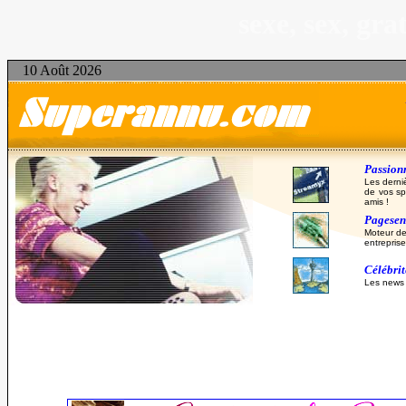
sexe, sex, gr
10 Août 2026
Passionn
Les derni
de vos sp
amis !
Pagesent
Moteur de
entreprise
Célébri
Les news d