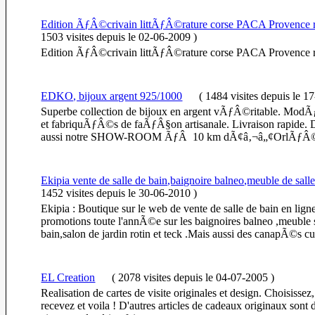
Edition ÃƒÂ©crivain littÃƒÂ©rature corse PACA Provence 
1503 visites
depuis le 02-06-2009
)
Edition ÃƒÂ©crivain littÃƒÂ©rature corse PACA Provence 
EDKO, bijoux argent 925/1000
(
1484 visites
depuis le 1
Superbe collection de bijoux en argent vÃƒÂ©ritable. ModÃ
et fabriquÃƒÂ©s de faÃƒÂ§on artisanale. Livraison rapid
aussi notre SHOW-ROOM ÃƒÂ 10 km dÃ¢â‚¬â„¢OrlÃƒÂ©
Ekipia vente de salle de bain,baignoire balneo,meuble de sall
1452 visites
depuis le 30-06-2010
)
Ekipia : Boutique sur le web de vente de salle de bain en lign
promotions toute l'annÃ©e sur les baignoires balneo ,meuble 
bain,salon de jardin rotin et teck .Mais aussi des canapÃ©s cui
EL Creation
(
2078 visites
depuis le 04-07-2005
)
Realisation de cartes de visite originales et design. Choisissez
recevez et voila ! D'autres articles de cadeaux originaux sont 