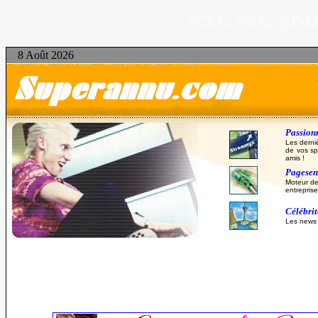
sexe, sex, gr
8 Août 2026
Passionn
Les derni
de vos sp
amis !
Pagesent
Moteur de
entreprise
Célébri
Les news d