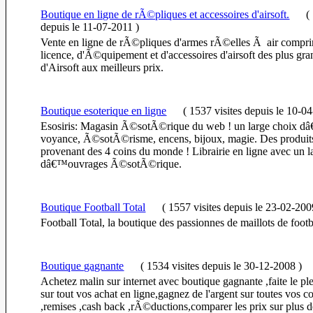
Boutique en ligne de rÃ©pliques et accessoires d'airsoft.
(
depuis le 11-07-2011
)
Vente en ligne de rÃ©pliques d'armes rÃ©elles Ã air comp
licence, d'Ã©quipement et d'accessoires d'airsoft des plus gr
d'Airsoft aux meilleurs prix.
Boutique esoterique en ligne
(
1537 visites
depuis le 10-0
Esosiris: Magasin Ã©sotÃ©rique du web ! un large choix dâ
voyance, Ã©sotÃ©risme, encens, bijoux, magie. Des produit
provenant des 4 coins du monde ! Librairie en ligne avec un l
dâ€™ouvrages Ã©sotÃ©rique.
Boutique Football Total
(
1557 visites
depuis le 23-02-200
Football Total, la boutique des passionnes de maillots de footb
Boutique gagnante
(
1534 visites
depuis le 30-12-2008
)
Achetez malin sur internet avec boutique gagnante ,faite le 
sur tout vos achat en ligne,gagnez de l'argent sur toutes vos
,remises ,cash back ,rÃ©ductions,comparer les prix sur plus 