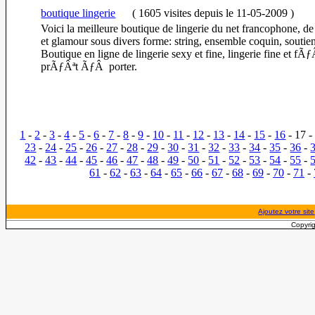
boutique lingerie
(
1605 visites
depuis le 11-05-2009
)
Voici la meilleure boutique de lingerie du net francophone, de 
et glamour sous divers forme: string, ensemble coquin, soutien
Boutique en ligne de lingerie sexy et fine, lingerie fine et f
prÃƒÂªt ÃƒÂ porter.
1
-
2
-
3
-
4
-
5
-
6
-
7
-
8
-
9
-
10
-
11
-
12
-
13
-
14
-
15
-
16
- 17 
23
-
24
-
25
-
26
-
27
-
28
-
29
-
30
-
31
-
32
-
33
-
34
-
35
-
36
-
42
-
43
-
44
-
45
-
46
-
47
-
48
-
49
-
50
-
51
-
52
-
53
-
54
-
55
-
61
-
62
-
63
-
64
-
65
-
66
-
67
-
68
-
69
-
70
-
71
-
Ajoutez votre site
Copyrig