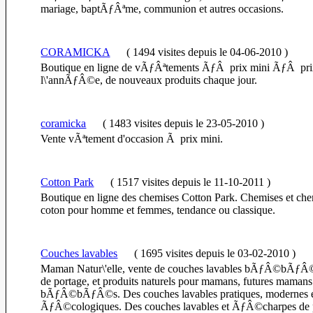
mariage, baptÃƒÂªme, communion et autres occasions.
CORAMICKA
(
1494 visites
depuis le 04-06-2010
)
Boutique en ligne de vÃƒÂªtements ÃƒÂ prix mini ÃƒÂ prix
l\'annÃƒÂ©e, de nouveaux produits chaque jour.
coramicka
(
1483 visites
depuis le 23-05-2010
)
Vente vÃªtement d'occasion Ã prix mini.
Cotton Park
(
1517 visites
depuis le 11-10-2011
)
Boutique en ligne des chemises Cotton Park. Chemises et ch
coton pour homme et femmes, tendance ou classique.
Couches lavables
(
1695 visites
depuis le 03-02-2010
)
Maman Natur\'elle, vente de couches lavables bÃƒÂ©bÃƒ
de portage, et produits naturels pour mamans, futures mamans
bÃƒÂ©bÃƒÂ©s. Des couches lavables pratiques, modernes 
ÃƒÂ©cologiques. Des couches lavables et ÃƒÂ©charpes de