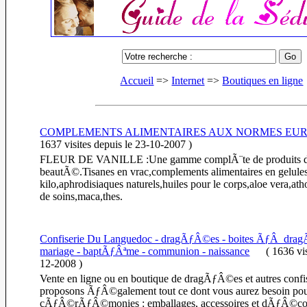
Accueil
=>
Internet
=>
Boutiques en ligne
COMPLEMENTS ALIMENTAIRES AUX NORMES EU
1637 visites
depuis le 23-10-2007
)
FLEUR DE VANILLE :Une gamme complÃ¨te de produits d 
beautÃ©.Tisanes en vrac,complements alimentaires en gelules
kilo,aphrodisiaques naturels,huiles pour le corps,aloe vera,ath
de soins,maca,thes.
Confiserie Du Languedoc - dragÃƒÂ©es - boites ÃƒÂ dra
mariage - baptÃƒÂªme - communion - naissance
(
1636 vi
12-2008
)
Vente en ligne ou en boutique de dragÃƒÂ©es et autres confi
proposons ÃƒÂ©galement tout ce dont vous aurez besoin po
cÃƒÂ©rÃƒÂ©monies : emballages, accessoires et dÃƒÂ©cor