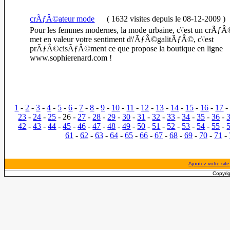
crÃƒÂ©ateur mode
(
1632 visites
depuis le 08-12-2009
)
Pour les femmes modernes, la mode urbaine, c\'est un crÃƒÂ
met en valeur votre sentiment d\'ÃƒÂ©galitÃƒÂ©, c\'est
prÃƒÂ©cisÃƒÂ©ment ce que propose la boutique en ligne
www.sophierenard.com !
1
-
2
-
3
-
4
-
5
-
6
-
7
-
8
-
9
-
10
-
11
-
12
-
13
-
14
-
15
-
16
-
17
23
-
24
-
25
- 26 -
27
-
28
-
29
-
30
-
31
-
32
-
33
-
34
-
35
-
36
-
42
-
43
-
44
-
45
-
46
-
47
-
48
-
49
-
50
-
51
-
52
-
53
-
54
-
55
-
61
-
62
-
63
-
64
-
65
-
66
-
67
-
68
-
69
-
70
-
71
-
Ajoutez votre site
Copyrig