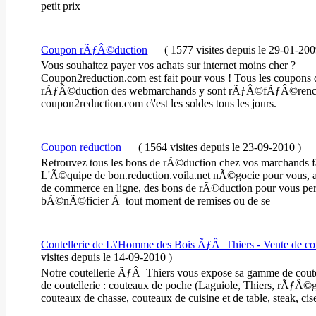
petit prix
Coupon rÃƒÂ©duction
(
1577 visites
depuis le 29-01-20
Vous souhaitez payer vos achats sur internet moins cher ?
Coupon2reduction.com est fait pour vous ! Tous les coupons 
rÃƒÂ©duction des webmarchands y sont rÃƒÂ©fÃƒÂ©ren
coupon2reduction.com c\'est les soldes tous les jours.
Coupon reduction
(
1564 visites
depuis le 23-09-2010
)
Retrouvez tous les bons de rÃ©duction chez vos marchands f
L'Ã©quipe de bon.reduction.voila.net nÃ©gocie pour vous, a
de commerce en ligne, des bons de rÃ©duction pour vous per
bÃ©nÃ©ficier Ã tout moment de remises ou de se
Coutellerie de L\'Homme des Bois ÃƒÂ Thiers - Vente de c
visites
depuis le 14-09-2010
)
Notre coutellerie ÃƒÂ Thiers vous expose sa gamme de coutea
de coutellerie : couteaux de poche (Laguiole, Thiers, rÃƒÂ©
couteaux de chasse, couteaux de cuisine et de table, steak, cise