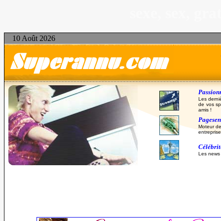
sexe, sex, gr
10 Août 2026
Passionn
Les derni
de vos sp
amis !
Pagesent
Moteur de
entreprise
Célébri
Les news d