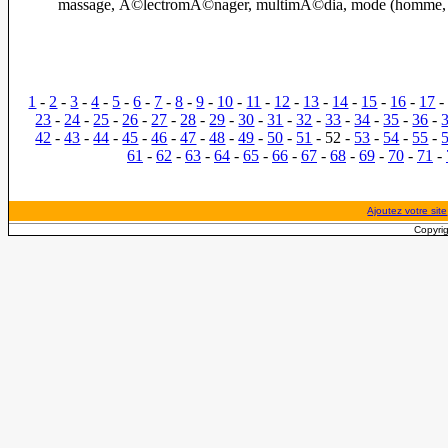
massage, Ã©lectromÃ©nager, multimÃ©dia, mode (homme, 
1
-
2
-
3
-
4
-
5
-
6
-
7
-
8
-
9
-
10
-
11
-
12
-
13
-
14
-
15
-
16
-
17
23
-
24
-
25
-
26
-
27
-
28
-
29
-
30
-
31
-
32
-
33
-
34
-
35
-
36
-
42
-
43
-
44
-
45
-
46
-
47
-
48
-
49
-
50
-
51
- 52 -
53
-
54
-
55
-
61
-
62
-
63
-
64
-
65
-
66
-
67
-
68
-
69
-
70
-
71
-
Ajoutez votre site
Copyrig