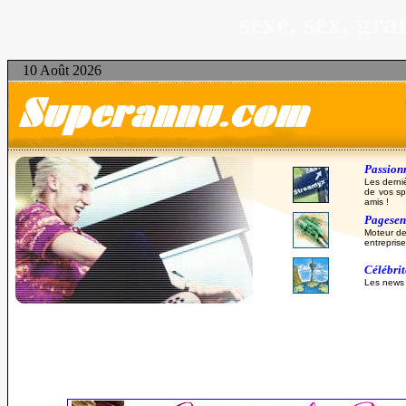
sexe, sex, gr
10 Août 2026
Passionn
Les derni
de vos sp
amis !
Pagesent
Moteur de
entreprise
Célébri
Les news d