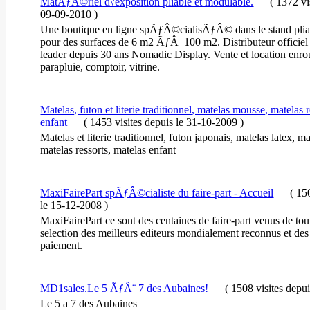
MatÃƒÂ©riel d\'exposition pliable et modulable.
(
1372 vi
09-09-2010
)
Une boutique en ligne spÃƒÂ©cialisÃƒÂ© dans le stand plia
pour des surfaces de 6 m2 ÃƒÂ 100 m2. Distributeur officiel
leader depuis 30 ans Nomadic Display. Vente et location enro
parapluie, comptoir, vitrine.
Matelas, futon et literie traditionnel, matelas mousse, matelas 
enfant
(
1453 visites
depuis le 31-10-2009
)
Matelas et literie traditionnel, futon japonais, matelas latex, 
matelas ressorts, matelas enfant
MaxiFairePart spÃƒÂ©cialiste du faire-part - Accueil
(
150
le 15-12-2008
)
MaxiFairePart ce sont des centaines de faire-part venus de tou
selection des meilleurs editeurs mondialement reconnus et des 
paiement.
MD1sales.Le 5 ÃƒÂ¨ 7 des Aubaines!
(
1508 visites
depui
Le 5 a 7 des Aubaines