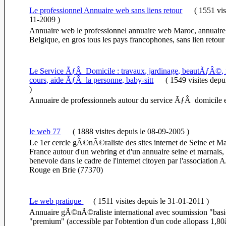
Le professionnel Annuaire web sans liens retour
(
1551 vis
11-2009
)
Annuaire web le professionnel annuaire web Maroc, annuair
Belgique, en gros tous les pays francophones, sans lien retour
Le Service ÃƒÂ Domicile : travaux, jardinage, beautÃƒÂ
cours, aide ÃƒÂ la personne, baby-sitt
(
1549 visites
depu
)
Annuaire de professionnels autour du service ÃƒÂ domicile 
le web 77
(
1888 visites
depuis le 08-09-2005
)
Le 1er cercle gÃ©nÃ©raliste des sites internet de Seine et Ma
France autour d'un webring et d'un annuaire seine et marnais,
benevole dans le cadre de l'internet citoyen par l'association
Rouge en Brie (77370)
Le web pratique
(
1511 visites
depuis le 31-01-2011
)
Annuaire gÃ©nÃ©raliste international avec soumission "basic
"premium" (accessible par l'obtention d'un code allopass 1,80