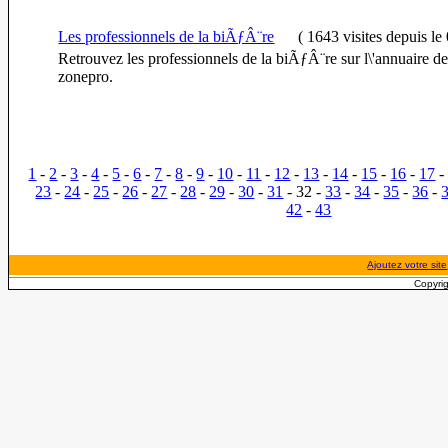
Les professionnels de la biÃƒÂ¨re
(
1643 visites
depuis le
Retrouvez les professionnels de la biÃƒÂ¨re sur l\'annuaire d
zonepro.
1
-
2
-
3
-
4
-
5
-
6
-
7
-
8
-
9
-
10
-
11
-
12
-
13
-
14
-
15
-
16
-
17
23
-
24
-
25
-
26
-
27
-
28
-
29
-
30
-
31
- 32 -
33
-
34
-
35
-
36
-
42
-
43
Ajoutez votre site
Copyrig