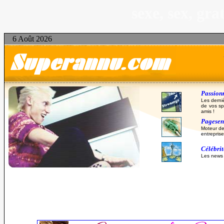
sexe, sex, gr
6 Août 2026
Passionn
Les derni
de vos sp
amis !
Pagesent
Moteur de
entreprise
Célébri
Les news d