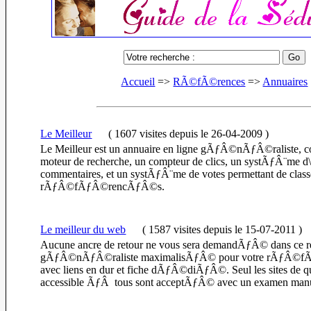
Accueil
=>
RÃ©fÃ©rences
=>
Annuaires
Le Meilleur
(
1607 visites
depuis le 26-04-2009
)
Le Meilleur est un annuaire en ligne gÃƒÂ©nÃƒÂ©raliste, c
moteur de recherche, un compteur de clics, un systÃƒÂ¨me d\
commentaires, et un systÃƒÂ¨me de votes permettant de classer
rÃƒÂ©fÃƒÂ©rencÃƒÂ©s.
Le meilleur du web
(
1587 visites
depuis le 15-07-2011
)
Aucune ancre de retour ne vous sera demandÃƒÂ© dans ce re
gÃƒÂ©nÃƒÂ©raliste maximalisÃƒÂ© pour votre rÃƒÂ©f
avec liens en dur et fiche dÃƒÂ©diÃƒÂ©. Seul les sites de 
accessible ÃƒÂ tous sont acceptÃƒÂ© avec un examen manue