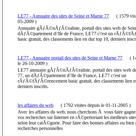
LE77 - Annuaire des sites de Seine et Marne 77
(
1579 vis
05-2009
)
Annuaire gÃƒÂ©nÃƒÂ©raliste, portail des sites web de Sein
dÃƒÂ©partement d\'Ile de France, LE77 c\'est un rÃƒÂ©f
basic gratuit, des classements lien en dur top 10, derniers inscr
LE77 - Annuaire portail des sites de Seine et Marne 77
(
14
le 26-10-2009
)
LE77 annuaire gÃƒÂ©nÃƒÂ©raliste, portail des sites web de
77, un dÃƒÂ©partement d\'Ile de France, LE77 c\'est un
rÃƒÂ©fÃƒÂ©rencement basic gratuit, des classements lien en
derniers inscrits.
les affaires du web
(
1792 visites
depuis le 01-11-2005
)
Avec les affaires du web, nous cherchons Ã vous faire gagne
vos recherches sur Internet en rÃ©pertoriant les meilleurs s
selon leur catÃ©gorie. Pour faire des bonnes affaires ou bien
recherches personnelles