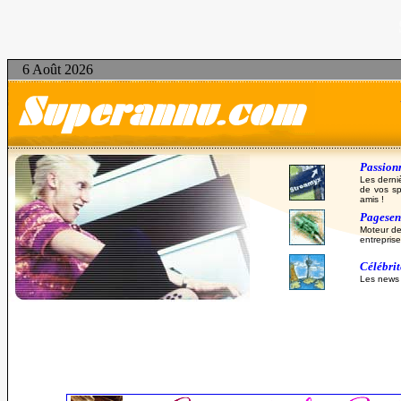
6 Août 2026
Passionn
Les derni
de vos sp
amis !
Pagesent
Moteur de
entreprise
Célébri
Les news d