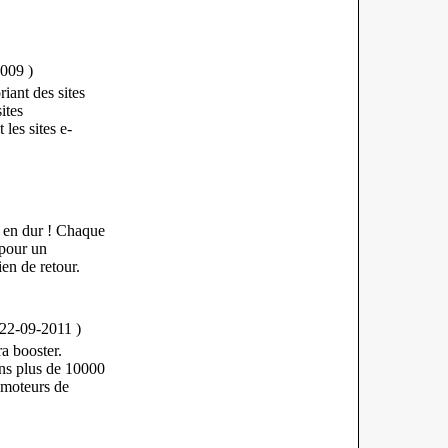
2009
)
iant des sites
ites
les sites e-
 en dur ! Chaque
pour un
en de retour.
 22-09-2011
)
ra booster.
ns plus de 10000
 moteurs de