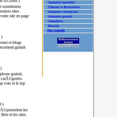
28-10-2009
)
::.
Annuaire mondial
ur soumission
::.
Charme et Rencontres
rniers sites
::.
Annuaire entreprises
otre site en page
::.
Annuaire gratuit
::.
Annudrive
::.
Kroosty
::.
Jeu console
)
Référencement
rnet et blogs
Gratuit
Référencez gratuitement votre site.
cement gratuit
)
hone gratuit,
s catÃ©gories.
 vote et le top
9
)
rÃ©pertorient les
ibre et les sites