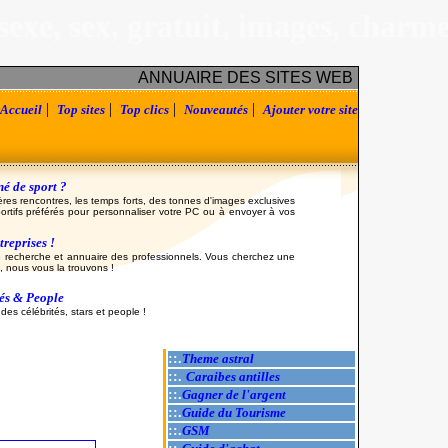
sexe, sex, gratuit, images, charm
ANNUAIRE DES SITES WEB
|
|
|
|
Accueil
Top sites
Top clics
Nouveautés
Ajouter votre site
é de sport ?
ères rencontres, les temps forts, des tonnes d'images exclusives
ortifs préférés pour personnaliser votre PC ou à envoyer à vos
reprises !
 recherche et annuaire des professionnels. Vous cherchez une
, nous vous la trouvons !
tés & People
es célébrités, stars et people !
::.
Theme astral
::.
Caraibes antilles
::.
Gagner de l'argent
::.
Guide du Tourisme
::.
GSM