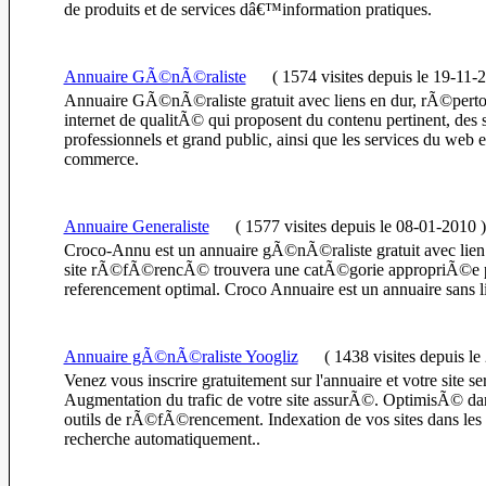
de produits et de services dâ€™information pratiques.
Annuaire GÃ©nÃ©raliste
(
1574 visites
depuis le 19-11-
Annuaire GÃ©nÃ©raliste gratuit avec liens en dur, rÃ©pertor
internet de qualitÃ© qui proposent du contenu pertinent, des s
professionnels et grand public, ainsi que les services du web et 
commerce.
Annuaire Generaliste
(
1577 visites
depuis le 08-01-2010
)
Croco-Annu est un annuaire gÃ©nÃ©raliste gratuit avec lien
site rÃ©fÃ©rencÃ© trouvera une catÃ©gorie appropriÃ©e 
referencement optimal. Croco Annuaire est un annuaire sans li
Annuaire gÃ©nÃ©raliste Yoogliz
(
1438 visites
depuis le
Venez vous inscrire gratuitement sur l'annuaire et votre site se
Augmentation du trafic de votre site assurÃ©. OptimisÃ© da
outils de rÃ©fÃ©rencement. Indexation de vos sites dans les
recherche automatiquement..