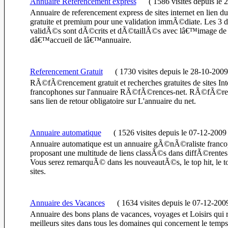
Annuaire Referencement express
(
1586 visites
depuis le 
Annuaire de referencement express de sites internet en lien d
gratuite et premium pour une validation immÃ©diate. Les 3 de
validÃ©s sont dÃ©crits et dÃ©taillÃ©s avec lâ€™image de v
dâ€™accueil de lâ€™annuaire.
Referencement Gratuit
(
1730 visites
depuis le 28-10-2009
RÃ©fÃ©rencement gratuit et recherches gratuites de sites Inte
francophones sur l'annuaire RÃ©fÃ©rences-net. RÃ©fÃ©ren
sans lien de retour obligatoire sur L'annuaire du net.
Annuaire automatique
(
1526 visites
depuis le 07-12-2009
Annuaire automatique est un annuaire gÃ©nÃ©raliste francop
proposant une multitude de liens classÃ©s dans diffÃ©rente
Vous serez remarquÃ© dans les nouveautÃ©s, le top hit, le top
sites.
Annuaire des Vacances
(
1634 visites
depuis le 07-12-200
Annuaire des bons plans de vacances, voyages et Loisirs qui 
meilleurs sites dans tous les domaines qui concernent le temps l