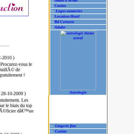
::.
Guide d'achat
::.
Casino
::.
Logos sonneries
::.
Location Hotel
::.
Bd Cartoon
::.
Adulte
2-2010
)
 Procurez-vous le
taillÃ© de
ratuitement !
Astrologie
e 28-10-2009
)
tuitement. Les
r le biais du top
©nÃ©ficier dâ€™un
::.
Lingerie fine
::.
Casino