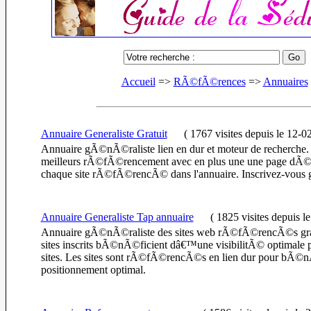
Accueil
=>
RÃ©fÃ©rences
=>
Annuaires
Annuaire Generaliste Gratuit
(
1767 visites
depuis le 12-0
Annuaire gÃ©nÃ©raliste lien en dur et moteur de recherche.
meilleurs rÃ©fÃ©rencement avec en plus une une page dÃ©
chaque site rÃ©fÃ©rencÃ© dans l'annuaire. Inscrivez-vous g
Annuaire Generaliste Tap annuaire
(
1825 visites
depuis l
Annuaire gÃ©nÃ©raliste des sites web rÃ©fÃ©rencÃ©s gra
sites inscrits bÃ©nÃ©ficient dâ€™une visibilitÃ© optimale pa
sites. Les sites sont rÃ©fÃ©rencÃ©s en lien dur pour bÃ
positionnement optimal.