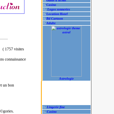
::.
Guide d'achat
::.
Casino
::.
Logos sonneries
::.
Location Hotel
::.
Bd Cartoon
::.
Adulte
(
1757 visites
sans connaissance
Astrologie
et un bon
::.
Lingerie fine
Ã©gories.
::.
Casino