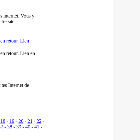
 internet. Vous y
re site.
n retour. Lien
n retour. Lien en
tes Internet de
-
18
-
19
-
20
-
21
-
22
-
37
-
38
-
39
-
40
-
41
-