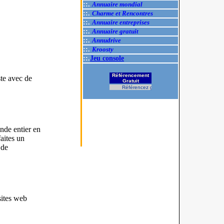
::.
Annuaire mondial
::.
Charme et Rencontres
::.
Annuaire entreprises
::.
Annuaire gratuit
::.
Annudrive
::.
Kroosty
::.
Jeu console
Référencement
te avec de
Gratuit
Référencez gratuitement votre site.
nde entier en
aites un
 de
sites web