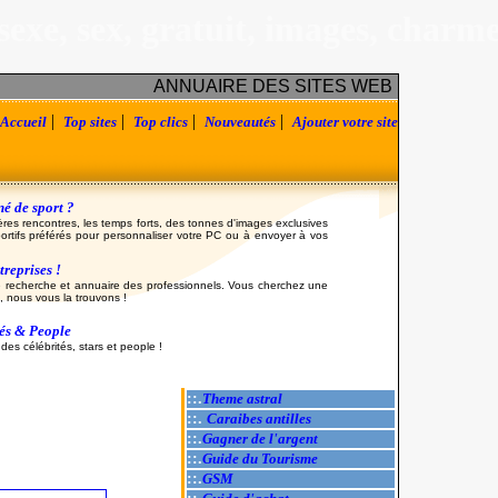
sexe, sex, gratuit, images, charm
ANNUAIRE DES SITES WEB
|
|
|
|
Accueil
Top sites
Top clics
Nouveautés
Ajouter votre site
é de sport ?
ères rencontres, les temps forts, des tonnes d'images exclusives
ortifs préférés pour personnaliser votre PC ou à envoyer à vos
reprises !
 recherche et annuaire des professionnels. Vous cherchez une
, nous vous la trouvons !
tés & People
es célébrités, stars et people !
::.
Theme astral
::.
Caraibes antilles
::.
Gagner de l'argent
::.
Guide du Tourisme
::.
GSM