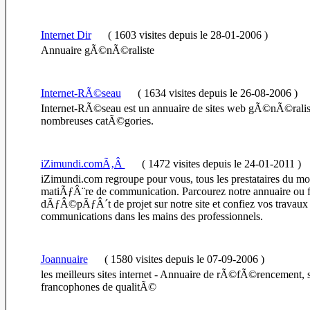
Internet Dir
(
1603 visites
depuis le 28-01-2006
)
Annuaire gÃ©nÃ©raliste
Internet-RÃ©seau
(
1634 visites
depuis le 26-08-2006
)
Internet-RÃ©seau est un annuaire de sites web gÃ©nÃ©ralis
nombreuses catÃ©gories.
iZimundi.comÃ‚Â
(
1472 visites
depuis le 24-01-2011
)
iZimundi.com regroupe pour vous, tous les prestataires du mo
matiÃƒÂ¨re de communication. Parcourez notre annuaire ou f
dÃƒÂ©pÃƒÂ´t de projet sur notre site et confiez vos travaux
communications dans les mains des professionnels.
Joannuaire
(
1580 visites
depuis le 07-09-2006
)
les meilleurs sites internet - Annuaire de rÃ©fÃ©rencement, 
francophones de qualitÃ©