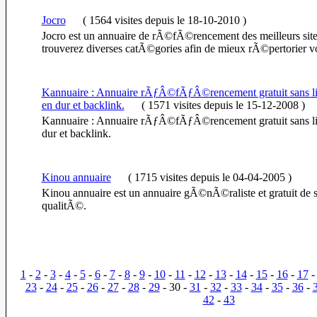
Jocro
(
1564 visites
depuis le 18-10-2010
)
Jocro est un annuaire de rÃ©fÃ©rencement des meilleurs sites
trouverez diverses catÃ©gories afin de mieux rÃ©pertorier vot
Kannuaire : Annuaire rÃƒÂ©fÃƒÂ©rencement gratuit sans lie
en dur et backlink.
(
1571 visites
depuis le 15-12-2008
)
Kannuaire : Annuaire rÃƒÂ©fÃƒÂ©rencement gratuit sans lie
dur et backlink.
Kinou annuaire
(
1715 visites
depuis le 04-04-2005
)
Kinou annuaire est un annuaire gÃ©nÃ©raliste et gratuit de si
qualitÃ©.
1
-
2
-
3
-
4
-
5
-
6
-
7
-
8
-
9
-
10
-
11
-
12
-
13
-
14
-
15
-
16
-
17
23
-
24
-
25
-
26
-
27
-
28
-
29
- 30 -
31
-
32
-
33
-
34
-
35
-
36
-
42
-
43