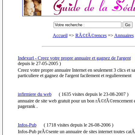
Accueil
=>
RÃ©fÃ©rences
=>
Annuaires
Indexurl - Creez votre propre annuaire et gagnez de l'argent
depuis le 27-05-2005
)
Creez votre propre annuaire Internet en seulement 3 clics et 
particuliere et gagnez de l'argent facilement et regulierement
infirmiere du web
(
1635 visites
depuis le 23-08-2007
)
annuaire de site web gratuit pour un bon rÃ©fÃ©rencement 
pagerank .
Infos-Pub
(
1718 visites
depuis le 26-08-2006
)
Infos-Pub prÃ©sente un annuaire de sites internet toutes cat