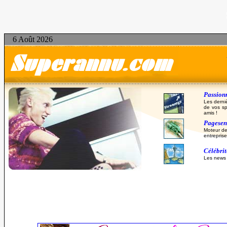
6 Août 2026
Passionn
Les derni
de vos sp
amis !
Pagesent
Moteur de
entreprise
Célébri
Les news d