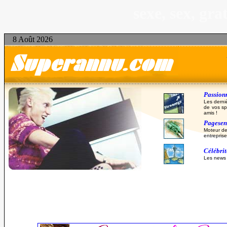
sexe, sex, gr
8 Août 2026
Passionn
Les derni
de vos sp
amis !
Pagesent
Moteur de
entreprise
Célébri
Les news d