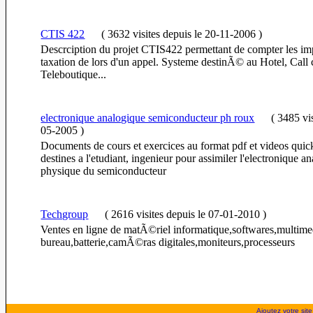
CTIS 422
(
3632 visites
depuis le 20-11-2006
)
Descrciption du projet CTIS422 permettant de compter les im
taxation de lors d'un appel. Systeme destinÃ© au Hotel, Call 
Teleboutique...
electronique analogique semiconducteur ph roux
(
3485 vi
05-2005
)
Documents de cours et exercices au format pdf et videos quick
destines a l'etudiant, ingenieur pour assimiler l'electronique an
physique du semiconducteur
Techgroup
(
2616 visites
depuis le 07-01-2010
)
Ventes en ligne de matÃ©riel informatique,softwares,multime
bureau,batterie,camÃ©ras digitales,moniteurs,processeurs
Ajoutez votre site