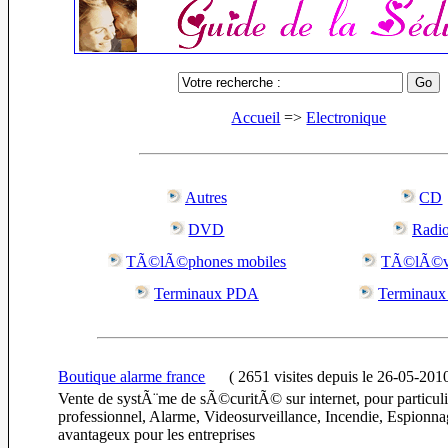
Accueil
=>
Electronique
Autres
CD
DVD
Radi
TÃ©lÃ©phones mobiles
TÃ©lÃ©vi
Terminaux PDA
Terminau
Boutique alarme france
(
2651 visites
depuis le 26-05-201
Vente de systÃ¨me de sÃ©curitÃ© sur internet, pour particuli
professionnel, Alarme, Videosurveillance, Incendie, Espion
avantageux pour les entreprises