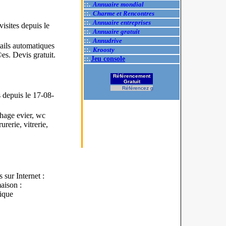
::.
Annuaire mondial
::.
Charme et Rencontres
::.
Annuaire entreprises
isites
depuis le
::.
Annuaire gratuit
::.
Annudrive
tails automatiques
::.
Kroosty
s. Devis gratuit.
::.
Jeu console
Référencement
Gratuit
Référencez gratuitement votre site.
s
depuis le 17-08-
age evier, wc
erie, vitrerie,
sur Internet :
aison :
rique