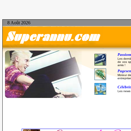
8 Août 2026
Passionn
Les derni
de vos sp
amis !
Pagesent
Moteur de
entreprise
Célébri
Les news d