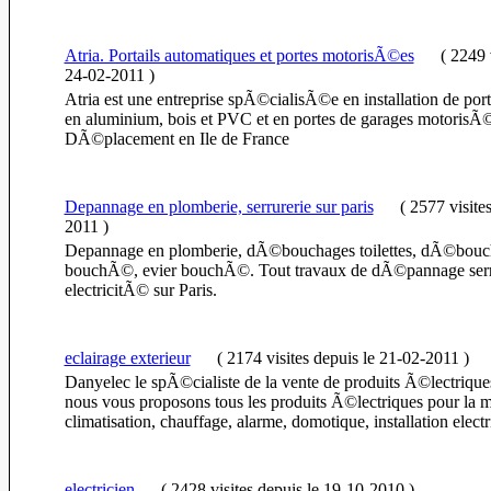
Atria. Portails automatiques et portes motorisÃ©es
(
2249 v
24-02-2011
)
Atria est une entreprise spÃ©cialisÃ©e en installation de por
en aluminium, bois et PVC et en portes de garages motorisÃ©e
DÃ©placement en Ile de France
Depannage en plomberie, serrurerie sur paris
(
2577 visite
2011
)
Depannage en plomberie, dÃ©bouchages toilettes, dÃ©bouch
bouchÃ©, evier bouchÃ©. Tout travaux de dÃ©pannage serrur
electricitÃ© sur Paris.
eclairage exterieur
(
2174 visites
depuis le 21-02-2011
)
Danyelec le spÃ©cialiste de la vente de produits Ã©lectriques 
nous vous proposons tous les produits Ã©lectriques pour la m
climatisation, chauffage, alarme, domotique, installation elect
electricien
(
2428 visites
depuis le 19-10-2010
)