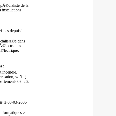
pÃ©cialiste de la
installations
isites
depuis le
Ã©cialisÃ©e dans
 Ã©lectriques
Ã©lectrique.
9
)
t incendie,
sation, wifi...)
partements 07, 26,
is le 03-03-2006
nformatiques et