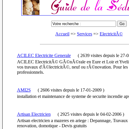
Accueil
=>
Services
=>
ElectricitÃ©
ACILEC Electricite Generale
(
2639 visites
depuis le 27-
ACILEC ElectricitÃ© GÃ©nÃ©rale en Eure et Loir et Yvelin
vos travaux d'Ã©lectricitÃ©, neuf ou rÃ©novation. Pour les pa
professionnels.
AMI2S
(
2606 visites
depuis le 17-01-2009
)
installation et maintenance de systeme de securite incendie ap
Artisan Electricien
(
2925 visites
depuis le 04-02-2006
)
Artisan electricien a mazeres en ariege : Depannage, Travaux 
renovation, domotique - Devis gratuits