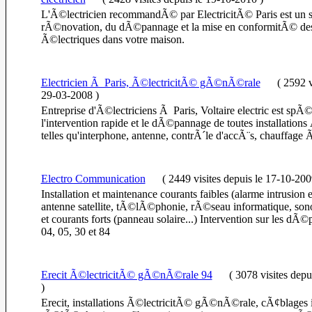
L'Ã©lectricien recommandÃ© par ElectricitÃ© Paris est un s
rÃ©novation, du dÃ©pannage et la mise en conformitÃ© des 
Ã©lectriques dans votre maison.
Electricien Ã Paris, Ã©lectricitÃ© gÃ©nÃ©rale
(
2592 v
29-03-2008
)
Entreprise d'Ã©lectriciens Ã Paris, Voltaire electric est sp
l'intervention rapide et le dÃ©pannage de toutes installations
telles qu'interphone, antenne, contrÃ´le d'accÃ¨s, chauffage 
Electro Communication
(
2449 visites
depuis le 17-10-200
Installation et maintenance courants faibles (alarme intrusion e
antenne satellite, tÃ©lÃ©phonie, rÃ©seau informatique, sonori
et courants forts (panneau solaire...) Intervention sur les dÃ©
04, 05, 30 et 84
Erecit Ã©lectricitÃ© gÃ©nÃ©rale 94
(
3078 visites
depu
)
Erecit, installations Ã©lectricitÃ© gÃ©nÃ©rale, cÃ¢blages i