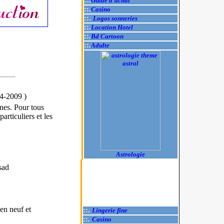
::.
Guide d'achat
::.
Casino
::.
Logos sonneries
::.
Location Hotel
::.
Bd Cartoon
::.
Adulte
04-2009
)
es. Pour tous
rticuliers et les
Astrologie
sad
en neuf et
::.
Lingerie fine
::.
Casino