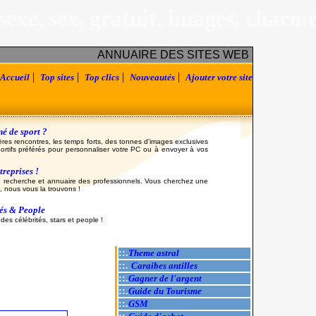
sexe, sex, gratuit, images, charm
ANNUAIRE DES SITES WEB
|
|
|
|
Accueil
Top sites
Top clics
Nouveautés
Ajouter votre site
é de sport ?
ères rencontres, les temps forts, des tonnes d'images exclusives
ortifs préférés pour personnaliser votre PC ou à envoyer à vos
reprises !
 recherche et annuaire des professionnels. Vous cherchez une
, nous vous la trouvons !
tés & People
es célébrités, stars et people !
::.
Theme astral
::.
Caraibes antilles
::.
Gagner de l'argent
::.
Guide du Tourisme
::.
GSM