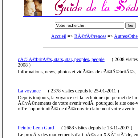
Accueil
=>
RÃ©fÃ©rences
=>
Autres/Othe
cÃ©lÃ©britÃ©s, stars, star, peoples, people
(
2608 visite
2008
)
Informations, news, photos et vidÃ©os de cÃ©lÃ©britÃ©s, st
La voyance
(
2378 visites
depuis le 25-01-2011
)
Depuis toujours, la voyance est la technique qui permet de lir
Ã©vÃ©nements de votre avenir voilÃ pourquoi le site one
offre l'opportunitÃ© de dÃ©couvrir clairement votre avenir.
Peintre Leon Gard
(
2688 visites
depuis le 13-11-2007
)
Le procÃ¨s des mouvements d'art nÃ©s au XXÂ° siÃ¨cle, en 