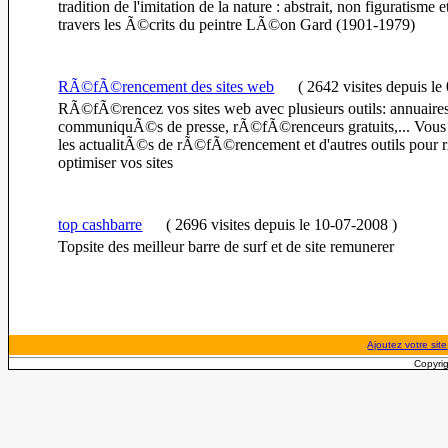
tradition de l'imitation de la nature : abstrait, non figuratisme
travers les Ã©crits du peintre LÃ©on Gard (1901-1979)
RÃ©fÃ©rencement des sites web
(
2642 visites
depuis le
RÃ©fÃ©rencez vos sites web avec plusieurs outils: annuaires, 
communiquÃ©s de presse, rÃ©fÃ©renceurs gratuits,... Vous 
les actualitÃ©s de rÃ©fÃ©rencement et d'autres outils pour
optimiser vos sites
top cashbarre
(
2696 visites
depuis le 10-07-2008
)
Topsite des meilleur barre de surf et de site remunerer
Ajoutez votre site
Copyrig