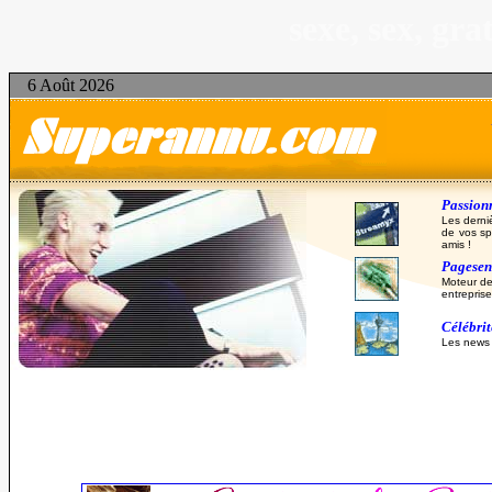
sexe, sex, gr
6 Août 2026
Passionn
Les derni
de vos sp
amis !
Pagesent
Moteur de
entreprise
Célébri
Les news d