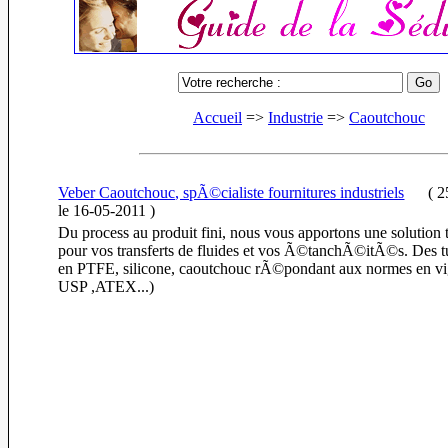
Accueil
=>
Industrie
=>
Caoutchouc
Veber Caoutchouc, spÃ©cialiste fournitures industriels
(
25
le 16-05-2011
)
Du process au produit fini, nous vous apportons une solution 
pour vos transferts de fluides et vos Ã©tanchÃ©itÃ©s. Des 
en PTFE, silicone, caoutchouc rÃ©pondant aux normes en v
USP ,ATEX...)