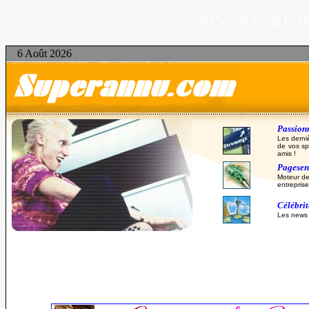
sexe, sex, gr
6 Août 2026
Passionn
Les derni
de vos sp
amis !
Pagesent
Moteur de
entreprise
Célébri
Les news d