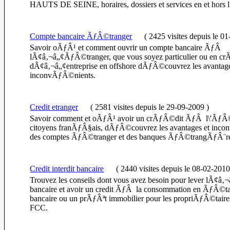
HAUTS DE SEINE, horaires, dossiers et services en et hors l
Compte bancaire ÃƒÂ©tranger
(
2425 visites
depuis le 0
Savoir oÃƒÂ¹ et comment ouvrir un compte bancaire ÃƒÂ
lÃ¢â‚¬â„¢ÃƒÂ©tranger, que vous soyez particulier ou en c
dÃ¢â‚¬â„¢entreprise en offshore dÃƒÂ©couvrez les avantage
inconvÃƒÂ©nients.
Credit etranger
(
2581 visites
depuis le 29-09-2009
)
Savoir comment et oÃƒÂ¹ avoir un crÃƒÂ©dit ÃƒÂ l\'ÃƒÂ©
citoyens franÃƒÂ§ais, dÃƒÂ©couvrez les avantages et inc
des comptes ÃƒÂ©tranger et des banques ÃƒÂ©trangÃƒÂ¨r
Credit interdit bancaire
(
2440 visites
depuis le 08-02-201
Trouvez les conseils dont vous avez besoin pour lever lÃ¢â‚¬
bancaire et avoir un credit ÃƒÂ la consommation en ÃƒÂ©tan
bancaire ou un prÃƒÂªt immobilier pour les propriÃƒÂ©tai
FCC.