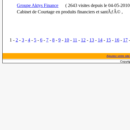
Groupe Aktys Finance
(
2643 visites
depuis le 04-05-2010
Cabinet de Courtage en produits financiers et santÃƒÂ© ,
1 -
2
-
3
-
4
-
5
-
6
-
7
-
8
-
9
-
10
-
11
-
12
-
13
-
14
-
15
-
16
-
17
Ajoutez votre site
Copyrig