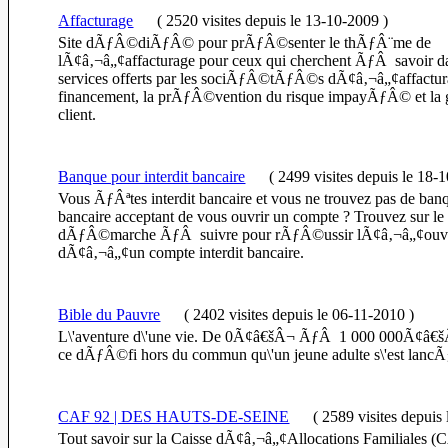
Affacturage
(
2520 visites
depuis le 13-10-2009
)
Site dÃƒÂ©diÃƒÂ© pour prÃƒÂ©senter le thÃƒÂ¨me de
lÃ¢â‚¬â„¢affacturage pour ceux qui cherchent ÃƒÂ savoir da
services offerts par les sociÃƒÂ©tÃƒÂ©s dÃ¢â‚¬â„¢affactur
financement, la prÃƒÂ©vention du risque impayÃƒÂ© et la g
client.
Banque pour interdit bancaire
(
2499 visites
depuis le 18-
Vous ÃƒÂªtes interdit bancaire et vous ne trouvez pas de banq
bancaire acceptant de vous ouvrir un compte ? Trouvez sur le s
dÃƒÂ©marche ÃƒÂ suivre pour rÃƒÂ©ussir lÃ¢â‚¬â„¢ouve
dÃ¢â‚¬â„¢un compte interdit bancaire.
Bible du Pauvre
(
2402 visites
depuis le 06-11-2010
)
L\'aventure d\'une vie. De 0Ã¢â€šÂ¬ ÃƒÂ 1 000 000Ã¢â€š
ce dÃƒÂ©fi hors du commun qu\'un jeune adulte s\'est lan
CAF 92 | DES HAUTS-DE-SEINE
(
2589 visites
depuis
Tout savoir sur la Caisse dÃ¢â‚¬â„¢Allocations Familiales