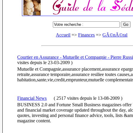
Accueil
=>
Finances
=>
GÃ©nÃ©ral
Courtier en Assurance - Mutuelle et Compagnie - Pierre Russi
visites
depuis le 23-03-2009
)
Mutuelle et Compagnie,assurance placement,assurance eparg
retraite,assurance temporaire,assurance resiliee toutes causes,
habitation,sante,vie,credit,emprunteur,mutuelle complementair
Financial News
(
2517 visites
depuis le 13-08-2009
)
BUSINESS 2.0 and Fortune Small Business magazines offer 
and financial market coverage updated throughout the day, al
quotes, investing and personal finance advice, tools, lists &am
magazine content.