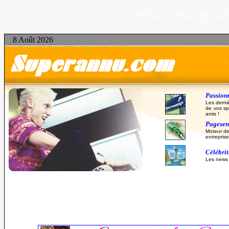
sexe, sex, gr
8 Août 2026
Passionn
Les derni
de vos sp
amis !
Pagesent
Moteur de
entreprise
Célébri
Les news d