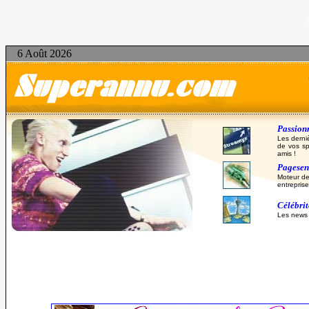
6 Août 2026
Passionn
Les derni
de vos sp
amis !
Pagesent
Moteur de
entreprise
Célébri
Les news d