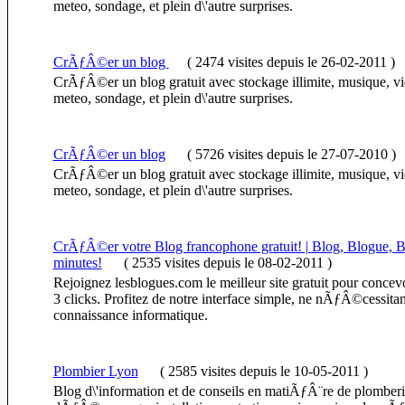
meteo, sondage, et plein d\'autre surprises.
CrÃƒÂ©er un blog
(
2474 visites
depuis le 26-02-2011
)
CrÃƒÂ©er un blog gratuit avec stockage illimite, musique, v
meteo, sondage, et plein d\'autre surprises.
CrÃƒÂ©er un blog
(
5726 visites
depuis le 27-07-2010
)
CrÃƒÂ©er un blog gratuit avec stockage illimite, musique, v
meteo, sondage, et plein d\'autre surprises.
CrÃƒÂ©er votre Blog francophone gratuit! | Blog, Blogue, B
minutes!
(
2535 visites
depuis le 08-02-2011
)
Rejoignez lesblogues.com le meilleur site gratuit pour concevo
3 clicks. Profitez de notre interface simple, ne nÃƒÂ©cessita
connaissance informatique.
Plombier Lyon
(
2585 visites
depuis le 10-05-2011
)
Blog d\'information et de conseils en matiÃƒÂ¨re de plomberi