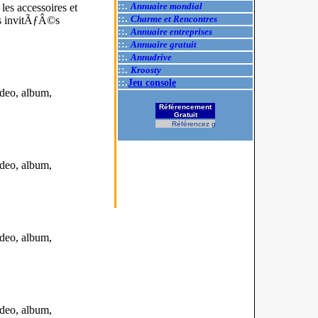
::.
Annuaire mondial
les accessoires et
::.
Charme et Rencontres
es invitÃƒÂ©s
::.
Annuaire entreprises
::.
Annuaire gratuit
::.
Annudrive
::.
Kroosty
::.
Jeu console
ideo, album,
Référencement
Gratuit
Référencez gratuitement votre site.
ideo, album,
ideo, album,
ideo, album,