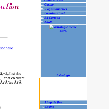
::.
Guide d'achat
::.
Casino
::.
Logos sonneries
::.
Location Hotel
::.
Bd Cartoon
::.
Adulte
sonnelle
â‚¬â„¢est des
Astrologie
Tchat en direct
t prÃƒÂªtes ÃƒÂ
::.
Lingerie fine
::.
Casino
s