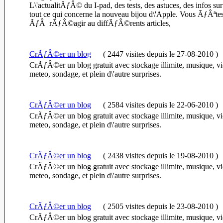
L\'actualitÃƒÂ© du I-pad, des tests, des astuces, des infos sur 
tout ce qui concerne la nouveau bijou d\'Apple. Vous ÃƒÂªt
ÃƒÂ rÃƒÂ©agir au diffÃƒÂ©rents articles,
CrÃƒÂ©er un blog
(
2447 visites
depuis le 27-08-2010
)
CrÃƒÂ©er un blog gratuit avec stockage illimite, musique, v
meteo, sondage, et plein d\'autre surprises.
CrÃƒÂ©er un blog
(
2584 visites
depuis le 22-06-2010
)
CrÃƒÂ©er un blog gratuit avec stockage illimite, musique, v
meteo, sondage, et plein d\'autre surprises.
CrÃƒÂ©er un blog
(
2438 visites
depuis le 19-08-2010
)
CrÃƒÂ©er un blog gratuit avec stockage illimite, musique, v
meteo, sondage, et plein d\'autre surprises.
CrÃƒÂ©er un blog
(
2505 visites
depuis le 23-08-2010
)
CrÃƒÂ©er un blog gratuit avec stockage illimite, musique, v