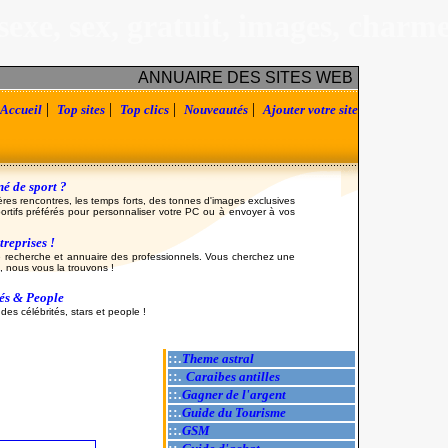
sexe, sex, gratuit, images, charm
ANNUAIRE DES SITES WEB
|
|
|
|
Accueil
Top sites
Top clics
Nouveautés
Ajouter votre site
é de sport ?
ères rencontres, les temps forts, des tonnes d'images exclusives
ortifs préférés pour personnaliser votre PC ou à envoyer à vos
reprises !
 recherche et annuaire des professionnels. Vous cherchez une
, nous vous la trouvons !
tés & People
es célébrités, stars et people !
::.
Theme astral
::.
Caraibes antilles
::.
Gagner de l'argent
::.
Guide du Tourisme
::.
GSM