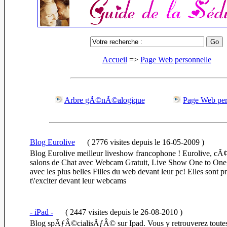
Accueil
=>
Page Web personnelle
Arbre gÃ©nÃ©alogique
Page Web per
Blog Eurolive
(
2776 visites
depuis le 16-05-2009
)
Blog Eurolive meilleur liveshow francophone ! Eurolive, cÃ¢
salons de Chat avec Webcam Gratuit, Live Show One to One, 
avec les plus belles Filles du web devant leur pc! Elles son
t\'exciter devant leur webcams
- iPad -
(
2447 visites
depuis le 26-08-2010
)
Blog spÃƒÂ©cialisÃƒÂ© sur Ipad. Vous y retrouverez toute