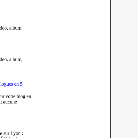
ideo, album,
ideo, album,
logues en 5
ir votre blog en
nt aucune
e sur Lyon :