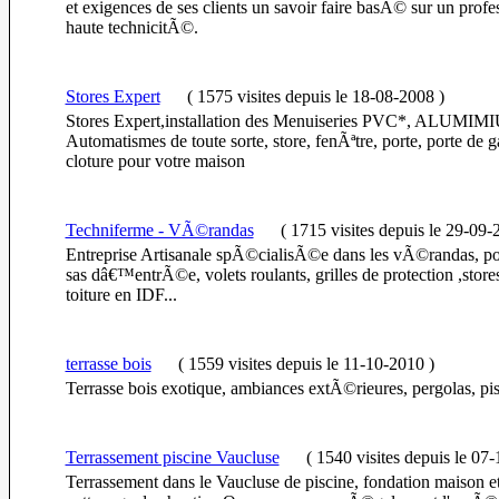
et exigences de ses clients un savoir faire basÃ© sur un prof
haute technicitÃ©.
Stores Expert
(
1575 visites
depuis le 18-08-2008
)
Stores Expert,installation des Menuiseries PVC*, ALUMIM
Automatismes de toute sorte, store, fenÃªtre, porte, porte de ga
cloture pour votre maison
Techniferme - VÃ©randas
(
1715 visites
depuis le 29-09-
Entreprise Artisanale spÃ©cialisÃ©e dans les vÃ©randas, por
sas dâ€™entrÃ©e, volets roulants, grilles de protection ,stores
toiture en IDF...
terrasse bois
(
1559 visites
depuis le 11-10-2010
)
Terrasse bois exotique, ambiances extÃ©rieures, pergolas, pis
Terrassement piscine Vaucluse
(
1540 visites
depuis le 07
Terrassement dans le Vaucluse de piscine, fondation maison et