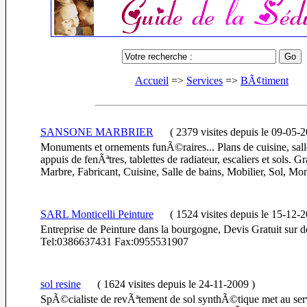
Accueil
=>
Services
=>
BÃ¢timent
SANSONE MARBRIER
(
2379 visites
depuis le 09-05-
Monuments et ornements funÃ©raires... Plans de cuisine, salle
appuis de fenÃªtres, tablettes de radiateur, escaliers et sols. Gra
Marbre, Fabricant, Cuisine, Salle de bains, Mobilier, Sol, M
SARL Monticelli Peinture
(
1524 visites
depuis le 15-12-
Entreprise de Peinture dans la bourgogne, Devis Gratuit sur
Tel:0386637431 Fax:0955531907
sol resine
(
1624 visites
depuis le 24-11-2009
)
SpÃ©cialiste de revÃªtement de sol synthÃ©tique met au ser