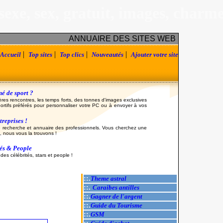
sexe, sex, gratuit, images, charm
ANNUAIRE DES SITES WEB
|
|
|
|
Accueil
Top sites
Top clics
Nouveautés
Ajouter votre site
é de sport ?
ères rencontres, les temps forts, des tonnes d'images exclusives
ortifs préférés pour personnaliser votre PC ou à envoyer à vos
reprises !
 recherche et annuaire des professionnels. Vous cherchez une
, nous vous la trouvons !
tés & People
es célébrités, stars et people !
::.
Theme astral
::.
Caraibes antilles
::.
Gagner de l'argent
::.
Guide du Tourisme
::.
GSM