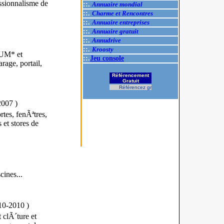
essionnalisme de
::.
Annuaire mondial
::.
Charme et Rencontres
::.
Annuaire entreprises
::.
Annuaire gratuit
::.
Annudrive
::.
Kroosty
IUM* et
::.
Jeu console
rage, portail,
Référencement
Gratuit
Référencez gratuitement votre site.
2007
)
tes, fenÃªtres,
 et stores de
cines...
-10-2010
)
 clÃ´ture et