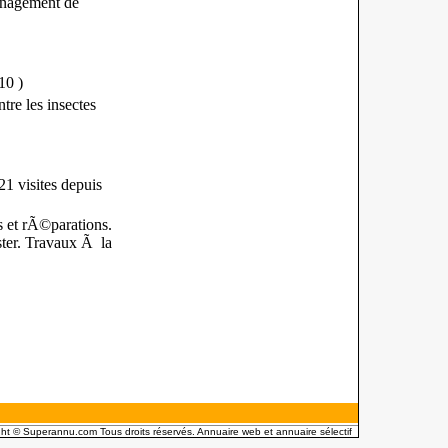
©nagement de
010
)
re les insectes
1 visites
depuis
s et rÃ©parations.
ter. Travaux Ã la
ht © Superannu.com Tous droits réservés. Annuaire web et annuaire sélectif