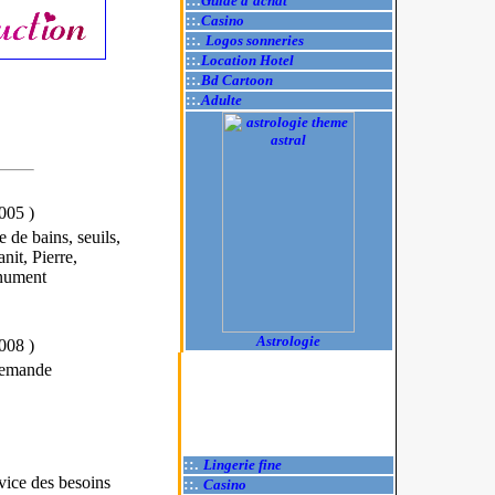
::.
Guide d'achat
::.
Casino
::.
Logos sonneries
::.
Location Hotel
::.
Bd Cartoon
::.
Adulte
2005
)
 de bains, seuils,
nit, Pierre,
onument
Astrologie
2008
)
 demande
::.
Lingerie fine
vice des besoins
::.
Casino