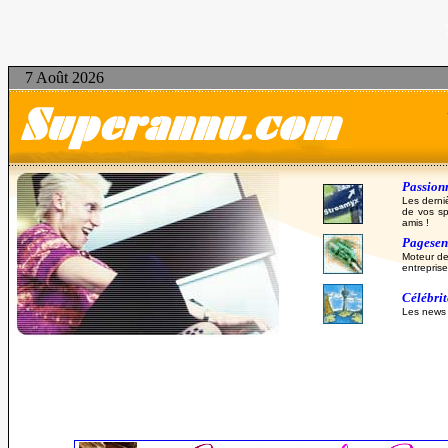
7 Août 2026
Passionn
Les derni
de vos sp
amis !
Pagesent
Moteur de
entreprise
Célébri
Les news d