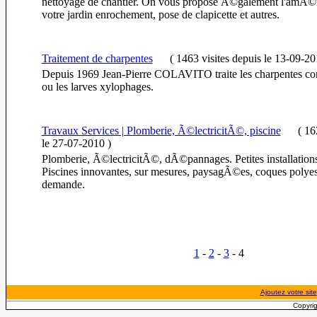
nettoyage de chantier. On vous propose Ã©galement l'amÃ
votre jardin enrochement, pose de clapicette et autres.
Traitement de charpentes
(
1463 visites
depuis le 13-09-2
Depuis 1969 Jean-Pierre COLAVITO traite les charpentes cont
ou les larves xylophages.
Travaux Services | Plomberie, Ã©lectricitÃ©, piscine
(
162
le 27-07-2010
)
Plomberie, Ã©lectricitÃ©, dÃ©pannages. Petites installation
Piscines innovantes, sur mesures, paysagÃ©es, coques polyes
demande.
1
-
2
-
3
- 4
Ajoutez votre site
Copyrig