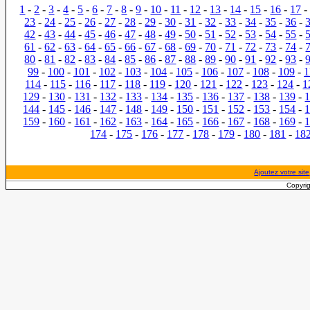
1
-
2
-
3
-
4
-
5
-
6
-
7
-
8
-
9
-
10
-
11
-
12
-
13
-
14
-
15
-
16
-
17
23
-
24
-
25
-
26
-
27
-
28
-
29
-
30
-
31
-
32
-
33
-
34
-
35
-
36
-
42
-
43
-
44
-
45
-
46
-
47
-
48
-
49
-
50
-
51
-
52
-
53
-
54
-
55
-
61
-
62
-
63
-
64
-
65
-
66
-
67
-
68
-
69
-
70
-
71
-
72
-
73
-
74
-
80
-
81
-
82
-
83
-
84
-
85
-
86
-
87
-
88
-
89
-
90
-
91
-
92
-
93
-
99
-
100
-
101
-
102
-
103
-
104
-
105
-
106
-
107
-
108
-
109
-
1
114
-
115
-
116
-
117
-
118
-
119
-
120
-
121
-
122
-
123
-
124
-
1
129
-
130
-
131
-
132
-
133
-
134
-
135
-
136
-
137
-
138
-
139
-
144
-
145
-
146
-
147
-
148
-
149
-
150
-
151
-
152
-
153
-
154
-
159
-
160
-
161
-
162
-
163
-
164
-
165
-
166
-
167
-
168
-
169
-
174
-
175
-
176
-
177
-
178
-
179
-
180
-
181
-
18
Ajoutez votre site
Copyrig