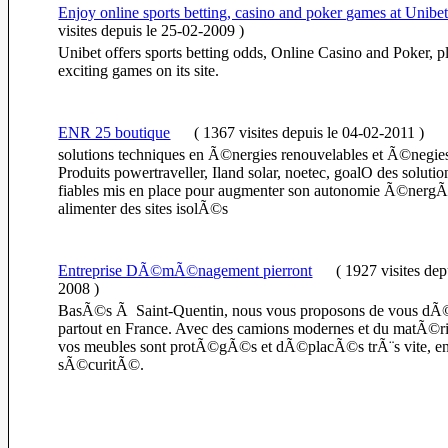
Enjoy online sports betting, casino and poker games at Unibet
visites
depuis le 25-02-2009
)
Unibet offers sports betting odds, Online Casino and Poker, pl
exciting games on its site.
ENR 25 boutique
(
1367 visites
depuis le 04-02-2011
)
solutions techniques en Ã©nergies renouvelables et Ã©negie
Produits powertraveller, Iland solar, noetec, goalO des soluti
fiables mis en place pour augmenter son autonomie Ã©nerg
alimenter des sites isolÃ©s
Entreprise DÃ©mÃ©nagement pierront
(
1927 visites
dep
2008
)
BasÃ©s Ã Saint-Quentin, nous vous proposons de vous 
partout en France. Avec des camions modernes et du matÃ©ri
vos meubles sont protÃ©gÃ©s et dÃ©placÃ©s trÃ¨s vite, en
sÃ©curitÃ©.