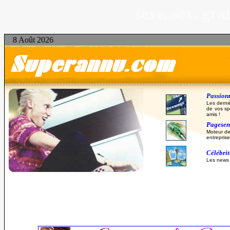
sexe, sex, gr
8 Août 2026
Passionn
Les derni
de vos sp
amis !
Pagesent
Moteur de
entreprise
Célébri
Les news d