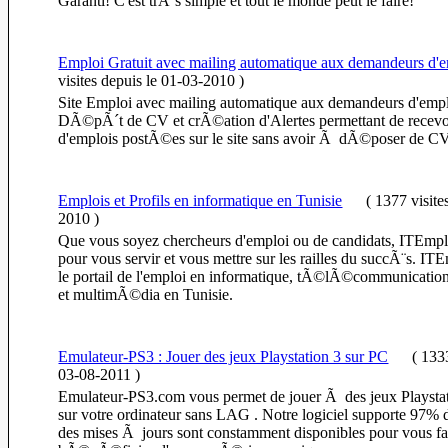
Garanti! C'est trÃ¨s simple et tout le monde peut le faire!
Emploi Gratuit avec mailing automatique aux demandeurs d'
visites
depuis le 01-03-2010
)
Site Emploi avec mailing automatique aux demandeurs d'emplo
DÃ©pÃ´t de CV et crÃ©ation d'Alertes permettant de recevoir
d'emplois postÃ©es sur le site sans avoir Ã dÃ©poser de CV
Emplois et Profils en informatique en Tunisie
(
1377 visite
2010
)
Que vous soyez chercheurs d'emploi ou de candidats, ITEmp
pour vous servir et vous mettre sur les railles du succÃ¨s. I
le portail de l'emploi en informatique, tÃ©lÃ©communications
et multimÃ©dia en Tunisie.
Emulateur-PS3 : Jouer des jeux Playstation 3 sur PC
(
1333
03-08-2011
)
Emulateur-PS3.com vous permet de jouer Ã des jeux Playstat
sur votre ordinateur sans LAG . Notre logiciel supporte 97% 
des mises Ã jours sont constamment disponibles pour vous fa