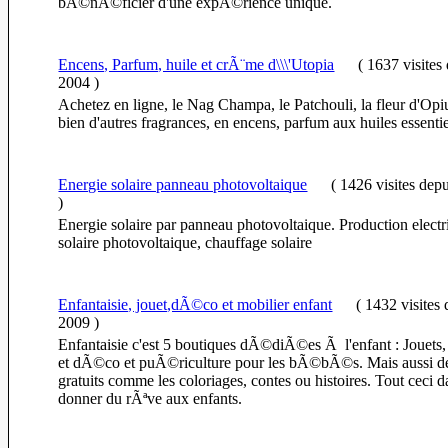
bÃ©nÃ©ficier d'une expÃ©rience unique.
Encens, Parfum, huile et crÃ¨me d\\\'Utopia
(
1637 visites
2004
)
Achetez en ligne, le Nag Champa, le Patchouli, la fleur d'Opiu
bien d'autres fragrances, en encens, parfum aux huiles essentie
Energie solaire panneau photovoltaique
(
1426 visites
depu
)
Energie solaire par panneau photovoltaique. Production electri
solaire photovoltaique, chauffage solaire
Enfantaisie, jouet,dÃ©co et mobilier enfant
(
1432 visites
2009
)
Enfantaisie c'est 5 boutiques dÃ©diÃ©es Ã l'enfant : Jouets
et dÃ©co et puÃ©riculture pour les bÃ©bÃ©s. Mais aussi de
gratuits comme les coloriages, contes ou histoires. Tout ceci d
donner du rÃªve aux enfants.