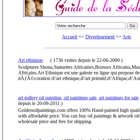
Accueil
=>
Divertissement
=>
Arts
Art ethnique
(
1736 visites
depuis le 22-06-2009
)
Sculptures Shona,Statuettes Africaines,Bronzes Africains,Ma
Africains.Art Ethnique est une galerie en ligne qui propose des
dÃƒÂ©coration d\'art ethnique,d\'art primitif,d\'Afrique,d\'Asi
art gallery oil painting, oil paintings sale, art paintings for sale
depuis le 20-09-2011
)
Goldenoilpaintings.com offers 100% Hand-painted high qualit
with affordable price. You can buy oil paintings & artwork oil
wholesale price and free for shipping.