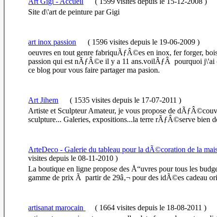
Art Gigi - Accueil
(
1599 visites
depuis le 15-12-2008
)
Site d\'art de peinture par Gigi
art inox passion
(
1596 visites
depuis le 19-06-2009
)
oeuvres en tout genre fabriquÃƒÂ©es en inox, fer forger, bois
passion qui est nÃƒÂ©e il y a 11 ans.voilÃƒÂ pourquoi j
ce blog pour vous faire partager ma pasion.
Art Jihem
(
1535 visites
depuis le 17-07-2011
)
Artiste et Sculpteur Amateur, je vous propose de dÃƒÂ©couvr
sculpture... Galeries, expositions...la terre rÃƒÂ©serve bien d
ArteDeco - Galerie du tableau pour la dÃ©coration de la mai
visites
depuis le 08-11-2010
)
La boutique en ligne propose des Å“uvres pour tous les budge
gamme de prix Ã partir de 29â‚¬ pour des idÃ©es cadeau ori
artisanat marocain
(
1664 visites
depuis le 18-08-2011
)