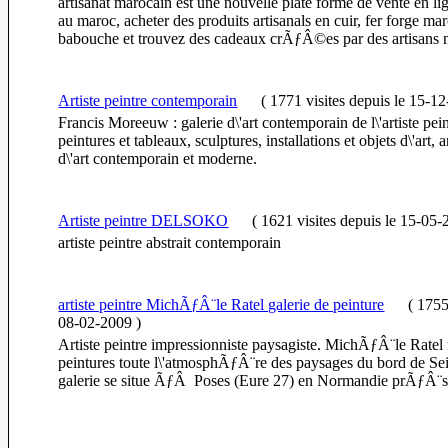
artisanat marocain est une nouvelle plate forme de vente en lign
au maroc, acheter des produits artisanals en cuir, fer forge mar
babouche et trouvez des cadeaux crÃƒÂ©es par des artisans 
Artiste peintre contemporain
(
1771 visites
depuis le 15-1
Francis Moreeuw : galerie d\'art contemporain de l\'artiste pei
peintures et tableaux, sculptures, installations et objets d\'art,
d\'art contemporain et moderne.
Artiste peintre DELSOKO
(
1621 visites
depuis le 15-05-
artiste peintre abstrait contemporain
artiste peintre MichÃƒÂ¨le Ratel galerie de peinture
(
1755
08-02-2009
)
Artiste peintre impressionniste paysagiste. MichÃƒÂ¨le Ratel r
peintures toute l\'atmosphÃƒÂ¨re des paysages du bord de Sei
galerie se situe ÃƒÂ Poses (Eure 27) en Normandie prÃƒÂ¨