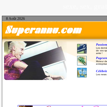
sexe, sex, gr
8 Août 2026
Passionn
Les derni
de vos sp
amis !
Pagesent
Moteur de
entreprise
Célébri
Les news d