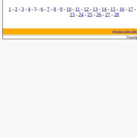
1
-
2
-
3
-
4
- 5 -
6
-
7
-
8
-
9
-
10
-
11
-
12
-
13
-
14
-
15
-
16
-
17
23
-
24
-
25
-
26
-
27
-
28
Ajoutez votre site
Copyrig